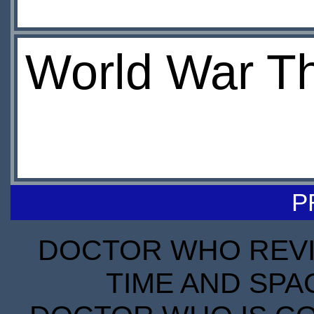
World War T
P
DOCTOR WHO REVIE
TIME AND SPA